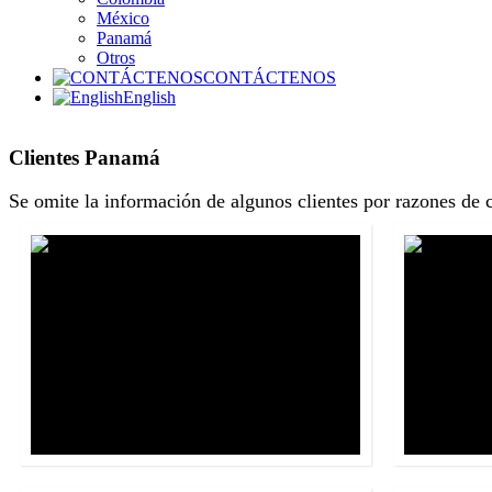
México
Panamá
Otros
Acerta
A
CONTÁCTENOS
English
Panamá
Clientes
Panamá
Se omite la información de algunos clientes por razones de
Barents Re
Panamá