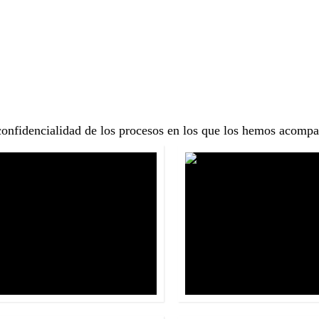
seguradora Mundial
Banviviend
Panamá
Panamá
 confidencialidad de los procesos en los que los hemos acomp
Canal Bank
Fundación tu Panamá 
Panamá
Panamá