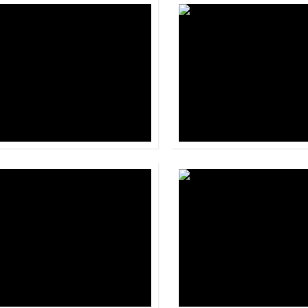
Grupo NASE
Hopsa
Panamá
Panamá
Seagate
Semusa
Panamá
Panamá