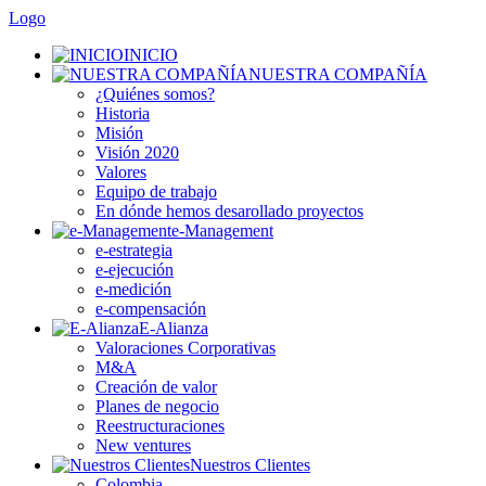
Logo
INICIO
NUESTRA COMPAÑÍA
¿Quiénes somos?
Historia
Misión
Visión 2020
Valores
Equipo de trabajo
En dónde hemos desarollado proyectos
e-Management
e-estrategia
e-ejecución
e-medición
e-compensación
E-Alianza
Valoraciones Corporativas
M&A
Creación de valor
Planes de negocio
Reestructuraciones
New ventures
Nuestros Clientes
Colombia